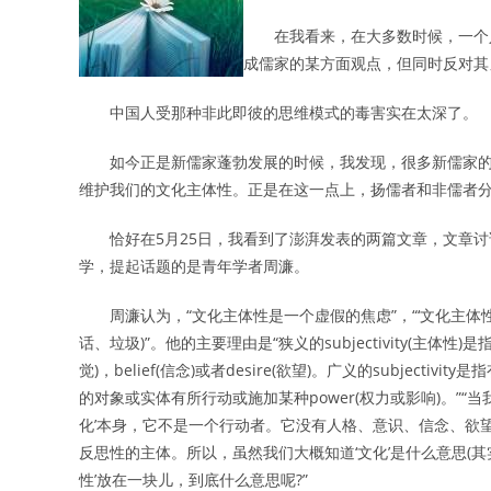
在我看来，在大多数时候，一个人
成儒家的某方面观点，但同时反对其
中国人受那种非此即彼的思维模式的毒害实在太深了。
如今正是新儒家蓬勃发展的时候，我发现，很多新儒家的
维护我们的文化主体性。正是在这一点上，扬儒者和非儒者
恰好在
5
月
25
日，我看到了澎湃发表的两篇文章，文章讨
学，提起话题的是青年学者周濂。
周濂认为，
“
文化主体性是一个虚假的焦虑
”
，
“‘
文化主体
话、垃圾
)”
。他的主要理由是
“
狭义的
subjectivity(
主体性
)
是
觉
)
，
belief(
信念
)
或者
desire(
欲望
)
。广义的
subjectivity
是指
的对象或实体有所行动或施加某种
power(
权力或影响
)
。
”“
当
化
’
本身，它不是一个行动者。它没有人格、意识、信念、欲
反思性的主体。所以，虽然我们大概知道
‘
文化
’
是什么意思
(
其
性
’
放在一块儿，到底什么意思呢
?”