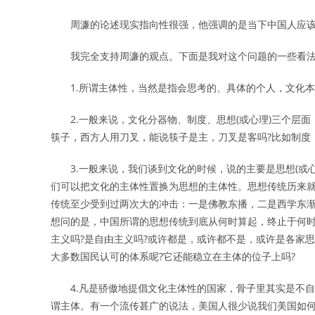
周濂的论述现实指向性很强，他强调的是当下中国人应该
我完全支持周濂的观点。下面是我对这个问题的一些看法
1.
所谓主体性，当然是指会思考的、具体的个人，文化本
2.
一般来说，文化分器物、制度、思想
(
或心理
)
三个层面
筷子，西方人用刀叉，能说筷子是主，刀叉是客吗
?
比如制度
3.
一般来说，我们谈到文化的时候，说的主要是思想
(
或
们可以把文化的主体性置换为思想的主体性。思想传统历来
传统至少受到过两次大的冲击：一是佛教东播，二是西学东
想问的是，中国所谓的思想传统到底从何时算起，终止于何
主义吗
?
是自由主义吗
?
或许都是，或许都不是，或许是各家思
大多数国民认可的体系呢
?
它还能稳立在主体的位子上吗
?
4.
凡是骄傲地提倡文化主体性的国家，骨子里其实是不自
谓主体。有一个流传甚广的说法，美国人很少说我们美国如