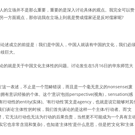
的立场并不是那么重要，重要的是深入讨论具体的观点。我完全可以赞
另一方面观点，那你说我在立场上到底是赞成儒家还是反对儒家呢
?
论述成立的前提是：我们是中国人，中国人就该有中国的文化，我们必
分歧巨大。
论的就是关于中国文化主体性的问题。讨论发生在
5
月
16
日的华东师范大
性
’
这一表述，不止是一个范畴错误，而且是一个毫无意义的
nonsense(
废
指拥有意识经验的个体。这个
‘
意识
’
包括
perspective(
视角
)
，
sensation(
感
有行动性的
entity(
实体
)
。
‘
有行动性
’
英文是
agency
，也就是说它能够对其
我们谈论
‘
主体性
’
的时候，我们首先谈论的是这样一个主体
/
行动者。而
‘
文
望，它无法行动也无法为行动的后果负责，当然更不可能成为一个具有主
实它也非常含混和复杂
)
，也知道
‘
主体性
’
是什么意思，但是把
‘
文化
’
和
‘
主体