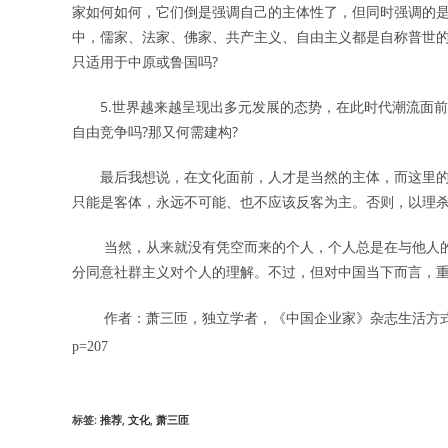
家如何如何，它们倒是强调自己的主体性了，但同时强调的
中，儒家、法家、佛家、共产主义、自由主义都是自称普世
只适用于中原或鲁国吗
?
5.
世界越来越呈现出多元发展的态势，在此时代潮流面前
自由竞争吗
?
那又何需建构
?
最后我想说，在文化面前，人才是当然的主体，而这里的
只能是客体，永远不可能、也不应该反客为主。否则，以理
当然，从来就没有凭空而来的个人，个人总是在与他人
分同意社群主义对个人的理解。不过，但对中国当下而言，
作者：萧三匝，独立学者，《中国企业家》杂志生活方
p=207
标签
:
推荐
,
文化
,
萧三匝