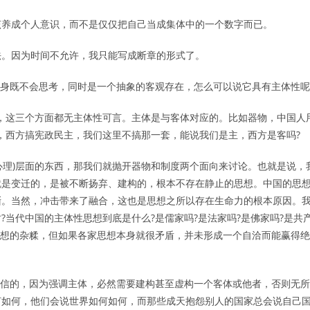
养成个人意识，而不是仅仅把自己当成集体中的一个数字而已。
。因为时间不允许，我只能写成断章的形式了。
身既不会思考，同时是一个抽象的客观存在，怎么可以说它具有主体性呢
，这三个方面都无主体性可言。主体是与客体对应的。比如器物，中国人
，西方搞宪政民主，我们这里不搞那一套，能说我们是主，西方是客吗
?
心理
)
层面的东西，那我们就抛开器物和制度两个面向来讨论。也就是说，
就是变迁的，是被不断扬弃、建构的，根本不存在静止的思想。中国的思
渐。当然，冲击带来了融合，这也是思想之所以存在生命力的根本原因。
时
?
当代中国的主体性思想到底是什么
?
是儒家吗
?
是法家吗
?
是佛家吗
?
是共
想的杂糅，但如果各家思想本身就很矛盾，并未形成一个自洽而能赢得绝
信的，因为强调主体，必然需要建构甚至虚构一个客体或他者，否则无所
何如何，他们会说世界如何如何，而那些成天抱怨别人的国家总会说自己