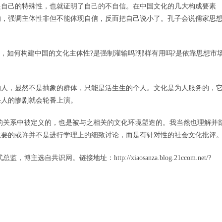
是自己的特殊性，也就证明了自己的不自信。在中国文化的几大构成要素
的，强调主体性非但不能体现自信，反而把自己说小了。孔子会说儒家思
，如何构建中国的文化主体性
?
是强制灌输吗
?
那样有用吗
?
是依靠思想市
人，显然不是抽象的群体，只能是活生生的个人。文化是为人服务的，
杀人的惨剧就会轮番上演。
的关系中被定义的，也是被与之相关的文化环境塑造的。我当然也理解并
重要的或许并不是进行学理上的细致讨论，而是有针对性的社会文化批评
式总监，博主选自共识网。链接地址：
http://xiaosanza.blog.21ccom.net/?