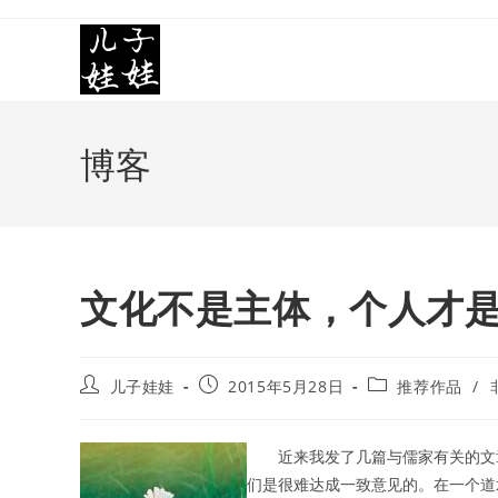
Skip
to
content
博客
文化不是主体，个人才
Post
Post
Post
儿子娃娃
2015年5月28日
推荐作品
/
author:
published:
category:
近来我发了几篇与儒家有关的文
们是很难达成一致意见的。在一个道