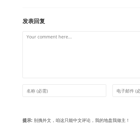
发表回复
Comment
Enter
Enter
your
your
name
email
or
address
username
to
提示:
别拽外文，咱这只能中文评论，我的地盘我做主！
to
comment
comment