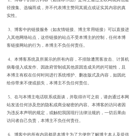
径搜集、选编而成，并不代表博主赞同其观点或证实其内容的真
实性。
3
、博客中的链接服务（如友情链接、博主常用链接）可以直接进
入其他网络站点，这些链接的站点不受本博主的控制，任何本博
客链接网站的行为，本博主不负任何责任。
4
、本博客系统及所展示的所有内容，不排除遭黑客攻击、计算机
病毒侵入或发作、因政府管制或其他原因造成关闭的可能性，且
本博主有权在任何时间进行系统维护、删改版式及内容，如因此
给你带来不便或损失，本博主不负任何责任。
5
、在与本博主电话联系或面谈，并取得许可之前，请勿通过本网
站发送任何涉及您的隐私或商业秘密的内容。本博客的访问者因
为违反本声明的规定，或触犯我国现行法律法规的，一切后果由
访问者自己负责，本博主不负任何责任。
6
、博客中的所有内容都是本博主为了方便您了解博主本人及提供