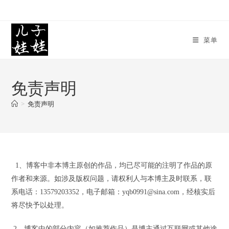
Skip
to
content
菜单
免责声明
>
免责声明
1
、博客中非本博主原创的作品，均已尽可能的注明了作品的原
作者和来源。如涉及版权问题，请权利人与本博主及时联系，联
系电话：
13579203352
，电子邮箱：
yqb0991@sina.com
，经核实后
将尽快予以处理。
2
、博客中的部分内容（如推荐作品）是博主通过互联网或其他途