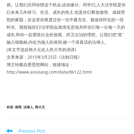
易。让我们共同珍惜这个机会,这份缘分。同学们,人大法学院是你
们未来几年研习、生活、成长的热土,也是你们释放激情、成就理
想的家园；在这里你将度过你一生中最充实、最值得怀念的一段
时光。我祝福你们!法学院会真情实意地关怀你们每一位每一天的
成长,和你一起塑造社会价值观、捍卫法治的理想。让我们把“真”
融入细胞核,内化为做人的准则,做一个讲真话的法律人。
(本文节选自韩大元在人民大学的演讲)
文章来源：2015年3月25日《法制日报》
博主转载自爱思想网站，链接地址：
http://www.aisixiang.com/data/86122.html
标签
:
推荐
,
法律人
,
韩大元
Read
Previous Post