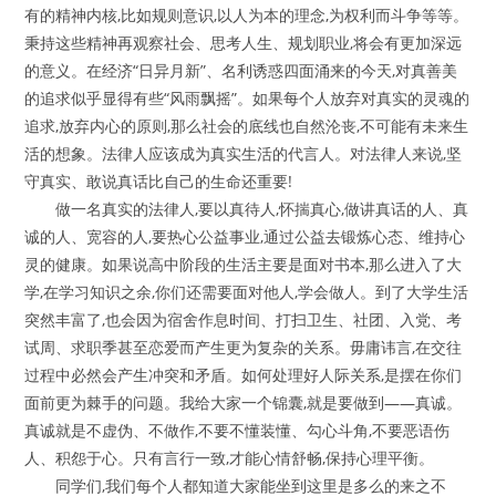
有的精神内核,比如规则意识,以人为本的理念,为权利而斗争等等。
秉持这些精神再观察社会、思考人生、规划职业,将会有更加深远
的意义。在经济“日异月新”、名利诱惑四面涌来的今天,对真善美
的追求似乎显得有些“风雨飘摇”。如果每个人放弃对真实的灵魂的
追求,放弃内心的原则,那么社会的底线也自然沦丧,不可能有未来生
活的想象。法律人应该成为真实生活的代言人。对法律人来说,坚
守真实、敢说真话比自己的生命还重要!
做一名真实的法律人,要以真待人,怀揣真心,做讲真话的人、真
诚的人、宽容的人,要热心公益事业,通过公益去锻炼心态、维持心
灵的健康。如果说高中阶段的生活主要是面对书本,那么进入了大
学,在学习知识之余,你们还需要面对他人,学会做人。到了大学生活
突然丰富了,也会因为宿舍作息时间、打扫卫生、社团、入党、考
试周、求职季甚至恋爱而产生更为复杂的关系。毋庸讳言,在交往
过程中必然会产生冲突和矛盾。如何处理好人际关系,是摆在你们
面前更为棘手的问题。我给大家一个锦囊,就是要做到——真诚。
真诚就是不虚伪、不做作,不要不懂装懂、勾心斗角,不要恶语伤
人、积怨于心。只有言行一致,才能心情舒畅,保持心理平衡。
同学们,我们每个人都知道大家能坐到这里是多么的来之不