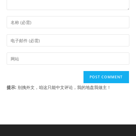
Enter
your
name
Enter
or
your
username
email
Enter
to
address
your
comment
to
website
comment
URL
(optional)
提示:
别拽外文，咱这只能中文评论，我的地盘我做主！