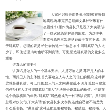
comments:
大家还记得云南鲁甸地震吗?在鲁甸
地震现场,李克强总理问女县长张雁有什
么困难?张雁作为县长只是说了大实话,讲
了一些灾区急需解决的困难。为这件事,
李克强总理三次表扬她敢于直言不讳、敢
于讲真话。总理的表扬,给社会传递一个信息,在中国讲真话的人太
少了。即使总理,有时也听不到真话。可见,塑造讲真话的文化多么
重要!
讲真话的重要性
讲真话是做人的一个基本要求。人是万物之灵,尊严是人的本
性。而捍卫人的主体性,首先要建立人与人之间信任的桥梁,这种桥
梁就是讲真话。可以想象,如人与人之间讲假话,不说真话,如何建立
信任?只有人才可能讲真话,“非人”无法感受说真话的价值。但是在
这个物欲横流的年代,“讲真话”居然也成为一种“稀缺资源”。共和国
总理对仅仅“说了大实话”的女县长多次表扬,连她自己都不清楚为
什么受表扬。“讲真话”这种正能量要被赞扬、被鼓励、被传播。人