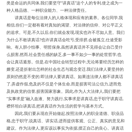
类是命运的共同体,我们要坚守“讲真话”这个人的专利,使之成为一
种人格品德、一种职业能力、一种法律责任。
讲真话是每位法律人的人格体现和应有的素养。各位同学,我
相信,你们一定都有着对真知的渴望、对法律的信仰、对公平正义
的追求。可是,不久以后,你们就会发现,现实也许不尽如人意。我们
为什么不敢讲真话?也许讲真话会吃亏,受排挤,会被孤立,仕途受影
响。有人胆小怕事、明哲保身,虽然讲真话并不见得会让自己受什
么损害,然而,社会责任感的缺乏,多一事不如少一事的处世哲学,也
会让真话遁形。但是,在中国社会转型过程中,无论将要经历怎样的
嬗变,还是折射出怎样的社会生态与观念变迁,我们法律人要坚持的
原则仍然是不变的:即法律人要讲真话。如果连法律人都不讲真话
了,弄虚作假,危及的不仅是个体生命,而是损害司法公信力,进而危
及执政党的信誉,损害国家形象。因此,作为人大法律人,我们要把
“实事求是”融入血液、努力践行,实事求是讲真话,忠于职守讲真话,
襟怀坦白讲真话,把讲真话作为生活的哲学与基本方式。
因此,我们要从现在开始做起,按照法律人的职业道德、职业品
格,忠于职守,说真话、讲实话,进而提供客观、公正、真实的意见和
建议。作为法律人,更应该以事实为依据,摆正自己的良心。讲真话