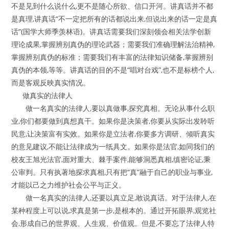
不是见到什么说什么,更不是随心所欲、信口开河。讲真话并不都
是真理,讲真话“不一定把所有的话都说出来,但说出来的话一定是真
话”(国学大师季羡林语)。讲真话需要我们深刻领会相关法学创新
理论成果,掌握辨别真伪的理论武器；需要我们准确理解法治精神,
掌握辨别真伪的标准；需要我们有丰富的法律知识储备,掌握辨别
真伪的本领,等等。讲真话的目的不是“唱对台戏”,也不是标榜个人,
而是客观反映真实情况。
做真实的法律人
做一名真实的法律人,要以真做事,探究真相。无论从事什么职
业,你们都要做到真想真干。如果你是决策者,你要从实际出发聆听
民意,让决策富有实效。如果你是立法者,你要多方调研、倾听真实
的意见建议,不能让法律成为一纸具文。如果你是法官,如同我们的
校友王旭光法官,面对重大、棘手案件,能够洞悉真相,缜密论证,秉
公审判。只有执著地探求真相,只有把“真”融于自己的职业与事业,
才能以己之力维护社会公平与正义。
做一名真实的法律人,还要以真立足,敢说真话。对于法律人,在
某种程度上可以说,求真是第一步,是根本的。通过开拓眼界,观览社
会,形成自己的世界观、人生观、价值观。但是,不要忘了法律人特