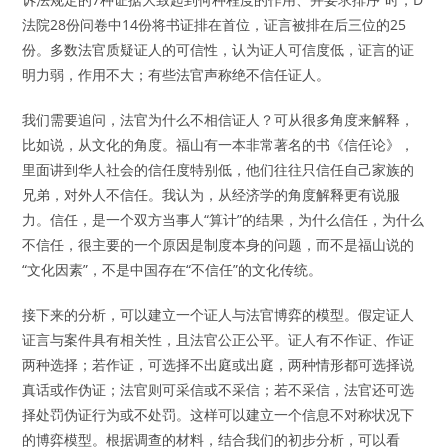
法院28份问卷中14份将书证排在首位，证言被排在后三位的25
份。多数法官质疑证人的可信性，认为证人可信度低，证言的证
明力弱，作用不大；有些法官声称绝不信任证人。
我们需要追问，法官为什么不相信证人？可从很多角度来解释，
比如说，从文化的角度。福山有一本非常著名的书《信任论》，
里面讲到华人社会的信任度特别低，他们往往只信任自己家族的
兄弟，对外人不信任。我认为，从经济学的角度解释更有说服
力。信任，是一个双方当事人“算计”的结果，为什么信任，为什么
不信任，很主要的一个原因是制度本身的问题，而不是福山说的
“文化因素”，不是中国存在“不信任”的文化传统。
接下来的分析，可以建立一个证人与法官博弈的模型。假定证人
证言与案件具有相关性，且法官公正公平。证人有不作证、作证
两种选择；若作证，可选择不出庭或出庭，两种情形都可选择说
真话或作伪证；法官则可采信或不采信；若不采信，法官还可选
择处罚伪证行为或不处罚。这样可以建立一个信息不对称状况下
的博弈模型。根据调查的材料，结合我们的初步分析，可以看