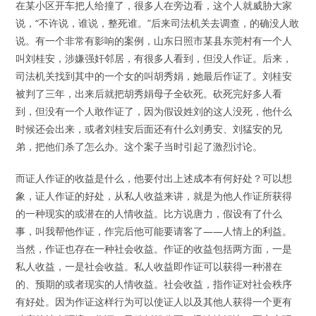
在某小区开车把人给撞了，很多人在旁边看，这个人就威胁大家
说，“不许说，谁说，整死谁。”后来司法机关去调查，的确没人敢
说。有一个非常有影响的案例，山东日照市某县东莞村有一个人
叫刘桂安，涉嫌强奸邻居，有很多人看到，但没人作证。后来，
司法机关找到其中的一个女的叫胡秀娟，她最后作证了。刘桂安
被判了三年，出来后就把胡秀娟母子全砍死。砍死完好多人看
到，但没有一个人敢作证了，因为假设姓刘的这人没死，他什么
时候还会出来，或者刘桂安后面还有什么刘勇安、刘猛安的兄
弟，把他们杀了怎么办。这个案子当时引起了激烈讨论。
而证人作证的收益是什么，他要付出上述成本有何好处？可以想
象，证人作证的好处，从私人收益来讲，就是为他人作证所获得
的一种现实的或潜在的人情收益。比方说唐力，假设有了什么
事，叫我帮他作证，作完后他可能要请客了——人情上的利益。
当然，作证也存在一种社会收益。作证的收益包括两方面，一是
私人收益，一是社会收益。私人收益即作证可以获得一种潜在
的、预期的或者现实的人情收益。社会收益，指作证对社会秩序
有好处。因为作证这样行为可以使证人以及其他人获得一个更有