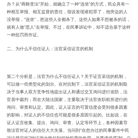
办？从“商鞅变法”开始，就确立了一种“连坐”的方式，民众具有一
种相互举报、相互监督的责任，假设发现谁犯罪了，他旁边的人
没举报，“连坐”，把这些人全都杀了。这些人如果不想被杀的话，
就有人做“恶人”去举报。不过，在民事诉讼中，却不适合基于这样
一种惩罚而作证。
二、为什么不信任证人：法官采信证言的机制
第二个分析是，法官为什么不信任证人？关于证言采信的机制，
可以做一些类型化的划分。在对抗制下，法官采信证言的机制取
决于当事人双方竞争性地提出证人和通过交叉询问进行攻防，法
官居中裁判；而在大陆法国家，主要取决于法官依职权所进行的
询问、审查和认定。因此，证人证言的可置信度会受到很多因素
的影响，对证人的不信任也可能是很多原因引起的。比如说，在
证人证言收集、提出、询问、审查、认定等环节上，各种因素导
致法官对证人的信任大大失落。当问到“在您办过的民事案件中民
诉法规定的7种证据大致起到何种程度的作用、并要求排序”时，D