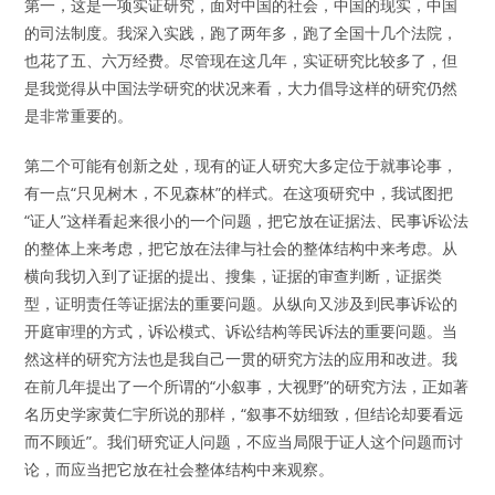
第一，这是一项实证研究，面对中国的社会，中国的现实，中国
的司法制度。我深入实践，跑了两年多，跑了全国十几个法院，
也花了五、六万经费。尽管现在这几年，实证研究比较多了，但
是我觉得从中国法学研究的状况来看，大力倡导这样的研究仍然
是非常重要的。
第二个可能有创新之处，现有的证人研究大多定位于就事论事，
有一点“只见树木，不见森林”的样式。在这项研究中，我试图把
“证人”这样看起来很小的一个问题，把它放在证据法、民事诉讼法
的整体上来考虑，把它放在法律与社会的整体结构中来考虑。从
横向我切入到了证据的提出、搜集，证据的审查判断，证据类
型，证明责任等证据法的重要问题。从纵向又涉及到民事诉讼的
开庭审理的方式，诉讼模式、诉讼结构等民诉法的重要问题。当
然这样的研究方法也是我自己一贯的研究方法的应用和改进。我
在前几年提出了一个所谓的“小叙事，大视野”的研究方法，正如著
名历史学家黄仁宇所说的那样，“叙事不妨细致，但结论却要看远
而不顾近”。我们研究证人问题，不应当局限于证人这个问题而讨
论，而应当把它放在社会整体结构中来观察。