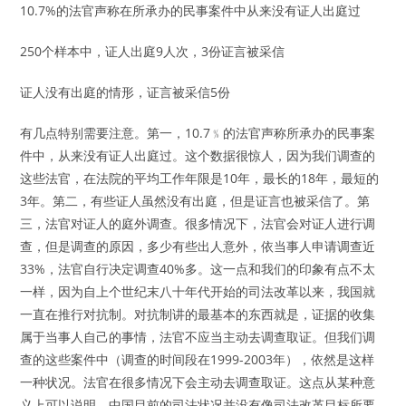
10.7%的法官声称在所承办的民事案件中从来没有证人出庭过
250个样本中，证人出庭9人次，3份证言被采信
证人没有出庭的情形，证言被采信5份
有几点特别需要注意。第一，10.7﹪的法官声称所承办的民事案
件中，从来没有证人出庭过。这个数据很惊人，因为我们调查的
这些法官，在法院的平均工作年限是10年，最长的18年，最短的
3年。第二，有些证人虽然没有出庭，但是证言也被采信了。第
三，法官对证人的庭外调查。很多情况下，法官会对证人进行调
查，但是调查的原因，多少有些出人意外，依当事人申请调查近
33%，法官自行决定调查40%多。这一点和我们的印象有点不太
一样，因为自上个世纪末八十年代开始的司法改革以来，我国就
一直在推行对抗制。对抗制讲的最基本的东西就是，证据的收集
属于当事人自己的事情，法官不应当主动去调查取证。但我们调
查的这些案件中（调查的时间段在1999-2003年），依然是这样
一种状况。法官在很多情况下会主动去调查取证。这点从某种意
义上可以说明，中国目前的司法状况并没有像司法改革目标所要