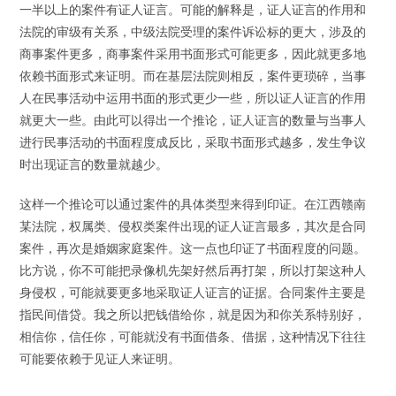
一半以上的案件有证人证言。可能的解释是，证人证言的作用和
法院的审级有关系，中级法院受理的案件诉讼标的更大，涉及的
商事案件更多，商事案件采用书面形式可能更多，因此就更多地
依赖书面形式来证明。而在基层法院则相反，案件更琐碎，当事
人在民事活动中运用书面的形式更少一些，所以证人证言的作用
就更大一些。由此可以得出一个推论，证人证言的数量与当事人
进行民事活动的书面程度成反比，采取书面形式越多，发生争议
时出现证言的数量就越少。
这样一个推论可以通过案件的具体类型来得到印证。在江西赣南
某法院，权属类、侵权类案件出现的证人证言最多，其次是合同
案件，再次是婚姻家庭案件。这一点也印证了书面程度的问题。
比方说，你不可能把录像机先架好然后再打架，所以打架这种人
身侵权，可能就要更多地采取证人证言的证据。合同案件主要是
指民间借贷。我之所以把钱借给你，就是因为和你关系特别好，
相信你，信任你，可能就没有书面借条、借据，这种情况下往往
可能要依赖于见证人来证明。