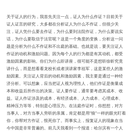
关于证人的行为，我首先关注一点，证人为什么作证？目前关于
证人证言的研究，大多都在分析证人为什么不作证，但很少关
注，证人凭什么要去作证，为什么要到法院作证，为什么要说实
话，为什么要取信于法官呢？这是一个角度的变换，分析这一问
题是分析为什么不作证和不出庭的基础。也就是说，要关注证人
作证的动机和激励问题。因为每个人的行为都是有其动机，都受
激励因素的影响。你们为什么听讲座，很可能不是想听徐昕究竟
讲什么，而是想看看龙校长或者演讲家李祖军，这是某些人的激
励因素。关注证人背后的动机和激励因素，我主要是通过一种经
济分析。可以想象，应当把证人视为理性人，他们作证是衡量成
本和收益后所作出的决策。证人要作证，通常要考虑其成本、收
益。证人作证涉及的成本，有经济成本、人力成本、心理成本、
精神压力等等，特别是心理压力。在法庭作证时，你想想，对方
当事人，对方当事人旁听的亲属，肯定都是用“狼”一样的眼光盯着
你，你帮对方作证，恨死你了。而事实上，报复证人的现象在当
今中国是非常普遍的。前几天我看到一个报道：哈尔滨有一个人