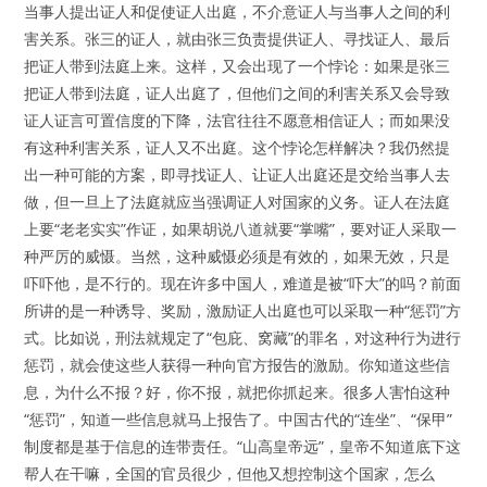
当事人提出证人和促使证人出庭，不介意证人与当事人之间的利
害关系。张三的证人，就由张三负责提供证人、寻找证人、最后
把证人带到法庭上来。这样，又会出现了一个悖论：如果是张三
把证人带到法庭，证人出庭了，但他们之间的利害关系又会导致
证人证言可置信度的下降，法官往往不愿意相信证人；而如果没
有这种利害关系，证人又不出庭。这个悖论怎样解决？我仍然提
出一种可能的方案，即寻找证人、让证人出庭还是交给当事人去
做，但一旦上了法庭就应当强调证人对国家的义务。证人在法庭
上要“老老实实”作证，如果胡说八道就要“掌嘴”，要对证人采取一
种严厉的威慑。当然，这种威慑必须是有效的，如果无效，只是
吓吓他，是不行的。现在许多中国人，难道是被“吓大”的吗？前面
所讲的是一种诱导、奖励，激励证人出庭也可以采取一种“惩罚”方
式。比如说，刑法就规定了“包庇、窝藏”的罪名，对这种行为进行
惩罚，就会使这些人获得一种向官方报告的激励。你知道这些信
息，为什么不报？好，你不报，就把你抓起来。很多人害怕这种
“惩罚”，知道一些信息就马上报告了。中国古代的“连坐”、“保甲”
制度都是基于信息的连带责任。“山高皇帝远”，皇帝不知道底下这
帮人在干嘛，全国的官员很少，但他又想控制这个国家，怎么