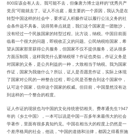
800应该会有人去。我可能不去，但像唐力博士这样的“优秀共产
党员”可能就去了。证人不出庭，最主要的一个原因，我认为是在
转型中国这样的社会中，要求证人积极作证以履行公法义务的社
会条件远不具备。说得简单点就是，我们这个国家是一团散沙，
没有经过一个民族国家的转型过程。比方说，纳税。中国目前面
临着一个很大的问题，即税收正义的问题。公民纳税给国家，希
望从国家那里获得公共服务，但国家不仅不提供服务，还从很多
方面压制我，这样我凭什么要纳税呀？作证也类似，作证义务是
对国家的义务，是公共利益的一种，大致相当于纳税。我为国家
作证，国家为我做什么？所以，证人是否愿意作证，实际上体现
了国家对公民的一种整合过程，即公民是否整合到这个国家中，
认可这个国家，信仰这个国家的权威。但目前，中国显然没有达
到这样的一个整合的程度。
证人作证的现状也与中国的文化传统密切相关。费孝通先生1947
年的《乡土中国》，一本可以说是中国一百多年来最伟大的社会
学著作，里面有很多真知灼见。中国在相当大的程度上仍然是一
个差序格局的社会，他说，“中国的道德和法律，都因之得看所施