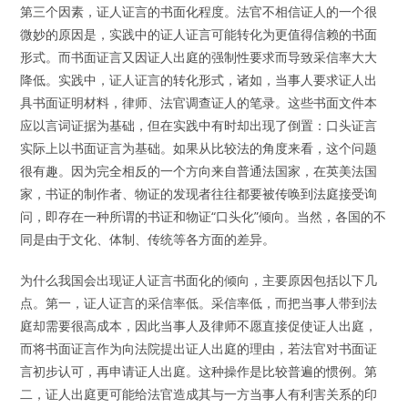
第三个因素，证人证言的书面化程度。法官不相信证人的一个很
微妙的原因是，实践中的证人证言可能转化为更值得信赖的书面
形式。而书面证言又因证人出庭的强制性要求而导致采信率大大
降低。实践中，证人证言的转化形式，诸如，当事人要求证人出
具书面证明材料，律师、法官调查证人的笔录。这些书面文件本
应以言词证据为基础，但在实践中有时却出现了倒置：口头证言
实际上以书面证言为基础。如果从比较法的角度来看，这个问题
很有趣。因为完全相反的一个方向来自普通法国家，在英美法国
家，书证的制作者、物证的发现者往往都要被传唤到法庭接受询
问，即存在一种所谓的书证和物证“口头化”倾向。当然，各国的不
同是由于文化、体制、传统等各方面的差异。
为什么我国会出现证人证言书面化的倾向，主要原因包括以下几
点。第一，证人证言的采信率低。采信率低，而把当事人带到法
庭却需要很高成本，因此当事人及律师不愿直接促使证人出庭，
而将书面证言作为向法院提出证人出庭的理由，若法官对书面证
言初步认可，再申请证人出庭。这种操作是比较普遍的惯例。第
二，证人出庭更可能给法官造成其与一方当事人有利害关系的印