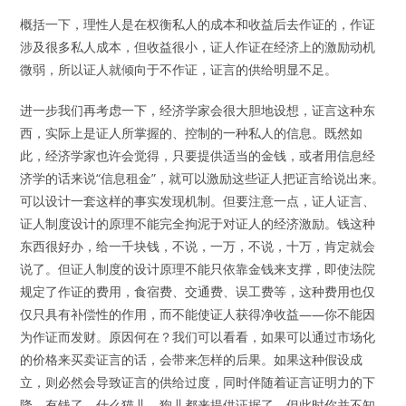
概括一下，理性人是在权衡私人的成本和收益后去作证的，作证
涉及很多私人成本，但收益很小，证人作证在经济上的激励动机
微弱，所以证人就倾向于不作证，证言的供给明显不足。
进一步我们再考虑一下，经济学家会很大胆地设想，证言这种东
西，实际上是证人所掌握的、控制的一种私人的信息。既然如
此，经济学家也许会觉得，只要提供适当的金钱，或者用信息经
济学的话来说“信息租金”，就可以激励这些证人把证言给说出来。
可以设计一套这样的事实发现机制。但要注意一点，证人证言、
证人制度设计的原理不能完全拘泥于对证人的经济激励。钱这种
东西很好办，给一千块钱，不说，一万，不说，十万，肯定就会
说了。但证人制度的设计原理不能只依靠金钱来支撑，即使法院
规定了作证的费用，食宿费、交通费、误工费等，这种费用也仅
仅只具有补偿性的作用，而不能使证人获得净收益——你不能因
为作证而发财。原因何在？我们可以看看，如果可以通过市场化
的价格来买卖证言的话，会带来怎样的后果。如果这种假设成
立，则必然会导致证言的供给过度，同时伴随着证言证明力的下
降。有钱了，什么猫儿、狗儿都来提供证据了，但此时你并不知