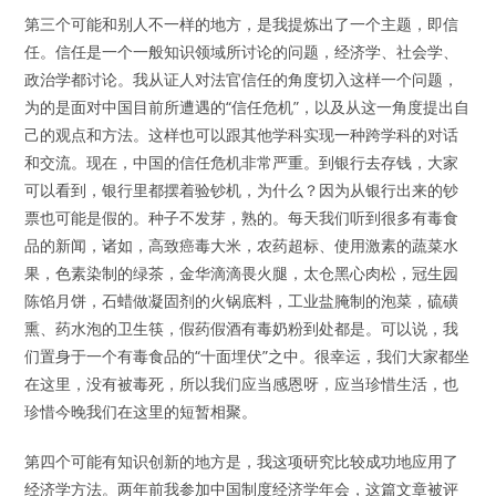
第三个可能和别人不一样的地方，是我提炼出了一个主题，即信
任。信任是一个一般知识领域所讨论的问题，经济学、社会学、
政治学都讨论。我从证人对法官信任的角度切入这样一个问题，
为的是面对中国目前所遭遇的“信任危机”，以及从这一角度提出自
己的观点和方法。这样也可以跟其他学科实现一种跨学科的对话
和交流。现在，中国的信任危机非常严重。到银行去存钱，大家
可以看到，银行里都摆着验钞机，为什么？因为从银行出来的钞
票也可能是假的。种子不发芽，熟的。每天我们听到很多有毒食
品的新闻，诸如，高致癌毒大米，农药超标、使用激素的蔬菜水
果，色素染制的绿茶，金华滴滴畏火腿，太仓黑心肉松，冠生园
陈馅月饼，石蜡做凝固剂的火锅底料，工业盐腌制的泡菜，硫磺
熏、药水泡的卫生筷，假药假酒有毒奶粉到处都是。可以说，我
们置身于一个有毒食品的“十面埋伏”之中。很幸运，我们大家都坐
在这里，没有被毒死，所以我们应当感恩呀，应当珍惜生活，也
珍惜今晚我们在这里的短暂相聚。
第四个可能有知识创新的地方是，我这项研究比较成功地应用了
经济学方法。两年前我参加中国制度经济学年会，这篇文章被评