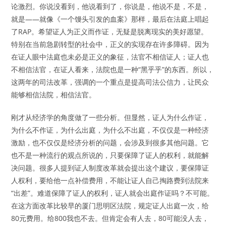
论激烈。你说没看到，他说看到了，你说是，他说不是，不是，
就是——就像《一个馒头引发的血案》那样，最后在法庭上唱起
了RAP。希望证人为正义而作证，无疑是脱离现实的美好愿望。
特别在当前急剧转型的社会中，正义的实现存在许多障碍。因为
在证人眼中法庭也未必是正义的象征，法官不相信证人；证人也
不相信法官，在证人看来，法院也是一种“黑乎乎”的东西。所以，
这两年的司法改革，强调的一个重点是提高司法公信力，让民众
能够相信法院，相信法官。
刚才从经济学的角度做了一些分析。但显然，证人为什么作证，
为什么不作证，为什么出庭，为什么不出庭，不仅仅是一种经济
激励，也不仅仅是经济分析的问题，会涉及到很多其他问题。它
也不是一种流行的观点所说的，只要保障了证人的权利，就能解
决问题。很多人提到证人制度改革就会提出这个建议，要保障证
人权利，要给他一点补偿费用，不能让证人自己掏路费到法院来
“出差”。难道保障了证人的权利，证人就会出庭作证吗？不可能。
在这方面改革比较早的厦门思明区法院，规定证人出庭一次，给
80元费用。给800我也不去。但肯定会有人去，80可能没人去，