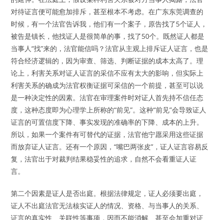
对待证言便可能愈加排斥，甚至根本不考虑。在广东东莞调查的
时候，有一个法官告诉我，他们有一个案子，原告找了5个证人，
被告是镇长，他找证人是很简单的事，找了50个。既然证人都是
当事人“找”来的，法官能信吗？法官从主观上排斥证人证言，也是
符合经济逻辑的，因为审查、筛选、判断证据的成本太高了。理
论上，利害关系对证人证言的采信不应有太大的影响，但实际上
利害关系的确成为法官权衡证据可采信的一个前提，甚至可以说
是一种决定性的因素。法官在审理案件时对证人首先持不信任态
度，这种态度即为心理学上所称的“前见”。这种“前见”会导致证人
证言的可置信度下降、事实发现的准确率的下降、成本的上升。
所以，如果一个案件有可替代的证据，法官他宁愿采用这些证据
而放弃证人证言。还有一个原因，“嘴巴两张皮”，证人证言容易反
复，法官出于对裁判结果稳妥性的追求，自然不会看重证人证
言。
第二个因素是证人是否出庭。根据法律规定，证人必须要出庭，
证人不出庭法官无法核实证人的情况、资格、与当事人的关系、
证言的真实性、关联性等事项，因而不能消解、甚至会加重对证