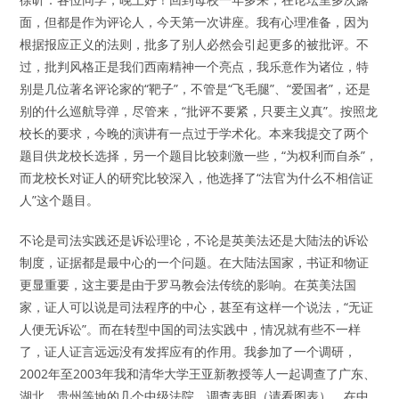
面，但都是作为评论人，今天第一次讲座。我有心理准备，因为
根据报应正义的法则，批多了别人必然会引起更多的被批评。不
过，批判风格正是我们西南精神一个亮点，我乐意作为诸位，特
别是几位著名评论家的“靶子”，不管是“飞毛腿”、“爱国者”，还是
别的什么巡航导弹，尽管来，“批评不要紧，只要主义真”。按照龙
校长的要求，今晚的演讲有一点过于学术化。本来我提交了两个
题目供龙校长选择，另一个题目比较刺激一些，“为权利而自杀”，
而龙校长对证人的研究比较深入，他选择了“法官为什么不相信证
人”这个题目。
不论是司法实践还是诉讼理论，不论是英美法还是大陆法的诉讼
制度，证据都是最中心的一个问题。在大陆法国家，书证和物证
更显重要，这主要是由于罗马教会法传统的影响。在英美法国
家，证人可以说是司法程序的中心，甚至有这样一个说法，“无证
人便无诉讼”。而在转型中国的司法实践中，情况就有些不一样
了，证人证言远远没有发挥应有的作用。我参加了一个调研，
2002年至2003年我和清华大学王亚新教授等人一起调查了广东、
湖北、贵州等地的几个中级法院。调查表明（请看图表），在中