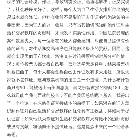
秩序的社会环境。作证，导致纠纷公正、迅速地解决，正义实现
了，社会秩序良好了。这样，每个人为自己生活安排所付出的交
易成本就会降低。但社会收益不是影响证人作证的行为决策的主
要因素，因为证人的这一收益，只有当其确切感知到他作证对生
活和交易秩序的贡献时，才能发挥实质性作用。中国法院受理的
案件数量庞大，每一位潜在的证人都会感到，即使自己提供有价
值的证言，对生活和交易秩序也只能做出极小的贡献。因而，这
就会出现类似于布坎南、塔洛克在讨论投票机制时所分析的情
形：每位投票人都觉得自己那一票对选举无足轻重，结果投票机
制被扭曲了。每个人都会觉得自己去作证没有多大用处，所以大
家就不去作证。这与投票机制的扭曲是一个道理。为什么布什智
商只有90，能被选上当美国总统，而龙宗智教授的智商180，怎
么就只能当我们西政的校长，不能当美国总统呢？所以，我得出
了一个推论：在忽略作证直接成本的前提下，如果潜在的证人意
识到作证对自己生活和交易秩序的优化具有正收益，将倾向于提
供证言；如果他认为作证对生活和交易秩序只有微小的边际贡献
或没有贡献，将倾向于不提供证言。这是提炼出来的一个经济学
命题。