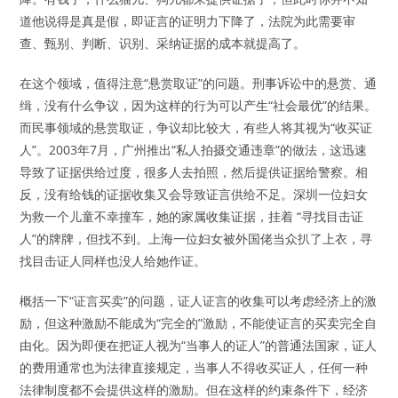
道他说得是真是假，即证言的证明力下降了，法院为此需要审
查、甄别、判断、识别、采纳证据的成本就提高了。
在这个领域，值得注意“悬赏取证”的问题。刑事诉讼中的悬赏、通
缉，没有什么争议，因为这样的行为可以产生“社会最优”的结果。
而民事领域的悬赏取证，争议却比较大，有些人将其视为“收买证
人”。2003年7月，广州推出“私人拍摄交通违章”的做法，这迅速
导致了证据供给过度，很多人去拍照，然后提供证据给警察。相
反，没有给钱的证据收集又会导致证言供给不足。深圳一位妇女
为救一个儿童不幸撞车，她的家属收集证据，挂着 “寻找目击证
人”的牌牌，但找不到。上海一位妇女被外国佬当众扒了上衣，寻
找目击证人同样也没人给她作证。
概括一下“证言买卖”的问题，证人证言的收集可以考虑经济上的激
励，但这种激励不能成为“完全的”激励，不能使证言的买卖完全自
由化。因为即便在把证人视为“当事人的证人”的普通法国家，证人
的费用通常也为法律直接规定，当事人不得收买证人，任何一种
法律制度都不会提供这样的激励。但在这样的约束条件下，经济