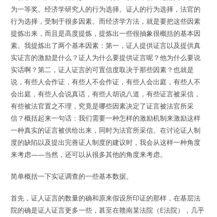
为一等奖。经济学研究人的行为选择。证人的行为选择，法官的
行为选择，受制于很多因素。而经济学方法，就是要把这些因素
提炼出来，而且是高度提炼，提炼出一些很抽象很概括的基本因
素。我提炼出了两个基本因素：第一，证人提供证言以及提供真
实证言的激励是什么？证人为什么要提供证言呢？他为什么要说
实话啊？第二，证人证言的可置信度取决于那些因素？也就是
说，有些人会作证，有些人不会作证，有些人会出庭，有些人不
会出庭，有些人会说真话，有些人胡说八道，有些证言被采信，
有些被法官置之不理，究竟是哪些因素决定了证言被法官所采
信？概括起来一句话：我们需要一种怎样的激励机制来激励这样
一种真实的证言被供给出来，同时为法官所采信。在讨论证人制
度的缺陷以及提出完善证人制度的建议时，我会从这样一种角度
来考虑——当然，还可以从很多其他的角度来考虑。
简单概括一下实证调查的一些基本数据。
首先，证人证言的数量的确和原来假设所印证的那样，在基层法
院的确是证人证言更多一些，甚至在赣南某法院（E法院），几乎