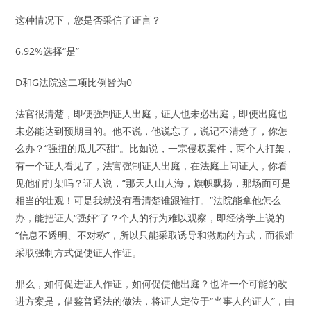
这种情况下，您是否采信了证言？
6.92%选择“是”
D和G法院这二项比例皆为0
法官很清楚，即便强制证人出庭，证人也未必出庭，即便出庭也
未必能达到预期目的。他不说，他说忘了，说记不清楚了，你怎
么办？“强扭的瓜儿不甜”。比如说，一宗侵权案件，两个人打架，
有一个证人看见了，法官强制证人出庭，在法庭上问证人，你看
见他们打架吗？证人说，“那天人山人海，旗帜飘扬，那场面可是
相当的壮观！可是我就没有看清楚谁跟谁打。”法院能拿他怎么
办，能把证人“强奸”了？个人的行为难以观察，即经济学上说的
“信息不透明、不对称”，所以只能采取诱导和激励的方式，而很难
采取强制方式促使证人作证。
那么，如何促进证人作证，如何促使他出庭？也许一个可能的改
进方案是，借鉴普通法的做法，将证人定位于“当事人的证人”，由