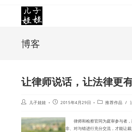
Skip
to
content
博客
让律师说话，让法律更
Post
Post
Post
儿子娃娃
2015年4月29日
推荐作品
/
author:
published:
category:
律师和检察官同为庭审参与者，
非、对与错进行充分交流，才能让裁