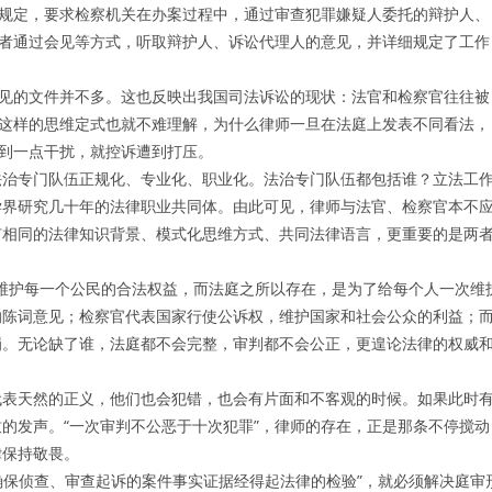
规定，要求检察机关在办案过程中，通过审查犯罪嫌疑人委托的辩护人、
者通过会见等方式，听取辩护人、诉讼代理人的意见，并详细规定了工作
的文件并不多。这也反映出我国司法诉讼的现状：法官和检察官往往被
了这样的思维定式也就不难理解，为什么律师一旦在法庭上发表不同看法，
遇到一点干扰，就控诉遭到打压。
治专门队伍正规化、专业化、职业化。法治专门队伍都包括谁？立法工
学界研究几十年的法律职业共同体。由此可见，律师与法官、检察官本不
有相同的法律知识背景、模式化思维方式、共同法律语言，更重要的是两
了维护每一个公民的合法权益，而法庭之所以存在，是为了给每个人一次维
的陈词意见；检察官代表国家行使公诉权，维护国家和社会公众的利益；
罚。无论缺了谁，法庭都不会完整，审判都不会公正，更遑论法律的权威
代表天然的正义，他们也会犯错，也会有片面和不客观的时候。如果此时
的发声。“一次审判不公恶于十次犯罪”，律师的存在，正是那条不停搅动
律保持敬畏。
保侦查、审查起诉的案件事实证据经得起法律的检验”，就必须解决庭审