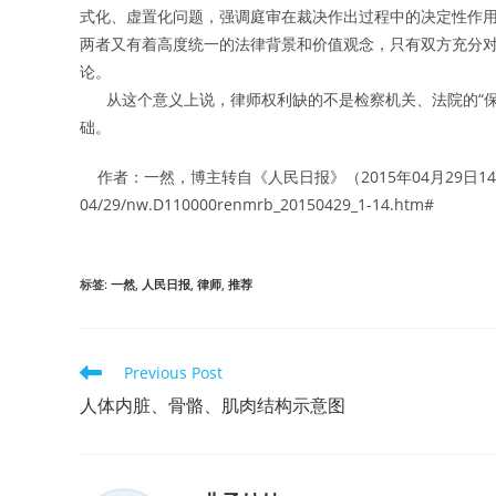
式化、虚置化问题，强调庭审在裁决作出过程中的决定性作
两者又有着高度统一的法律背景和价值观念，只有双方充分
论。
从这个意义上说，律师权利缺的不是检察机关、法院的“保障
础。
作者：一然，博主转自《人民日报》（2015年04月29日1
04/29/nw.D110000renmrb_20150429_1-14.htm#
标签
:
一然
,
人民日报
,
律师
,
推荐
Read
Previous Post
more
人体内脏、骨骼、肌肉结构示意图
articles