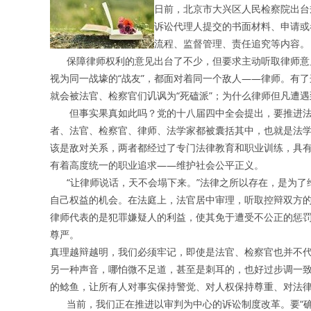
日前，北京市大兴区人民检察院出台
诉讼代理人提交的书面材料、申请或
流程、监督管理、责任追究等内容。
保障律师权利的意见出台了不少，但要求主动听取律师意见
视为同一战壕的“战友”，都面对着同一个敌人——律师。有
就会被法官、检察官们讥讽为“死磕派”；为什么律师但凡遭
但事实果真如此吗？党的十八届四中全会提出，要推进法
者、法官、检察官、律师、法学家都被囊括其中，也就是法
该是敌对关系，两者都经过了专门法律教育和职业训练，具
有着高度统一的职业追求——维护社会公平正义。
“让律师说话，天不会塌下来。”法律之所以存在，是为
自己权益的机会。在法庭上，法官居中审理，听取控辩双方
律师代表的是犯罪嫌疑人的利益，使其免于遭受不公正的惩
尊严。
真理越辩越明，我们必须牢记，即使是法官、检察官也并不
另一种声音，哪怕微不足道，甚至是刺耳的，也好过步调一致
的鲶鱼，让所有人对事实保持警觉、对人权保持尊重、对法
当前，我们正在推进以审判为中心的诉讼制度改革。要“确