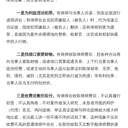
律师形象，其主要表现有五：
一是为利益违法犯罪。
有律师与当事人共谋，伪造证据进行
虚假诉讼；有律师在会见犯罪嫌疑人（被告人）时，代为传递立
功证据，指使犯罪嫌疑人（被告人）翻供；还有律师则更为露
骨，直接因为案件赤裸裸地向警察、检察官、法官或有权影响案
件的人行贿。
二是找借口索要财物。
有律师收取律师费后，想各种办法再
向当事人索取财物，或者借口需要疏通关系、上下打点要当事人
提供经费，或者主动向当事人提出如果达到取保候审、无罪、免
刑、缓刑、减刑（尤其是死刑立即执行减为死缓）等有利结果，
当事人应当支付特别对价。
三是收费后敷衍应付。
有律师在收取律师费后，不认真履行
职责，不认真阅卷，不对案件做深入研究，未形成书面的辩护
（代理）意见、询问提纲、举证质证提纲与辩论提纲就大模大样
地出庭，在法庭上讲一些不痛不痒的话就了事。这种现象不仅在
收费不高的普通律师中存在，在那些收取天文数字般律师费的著