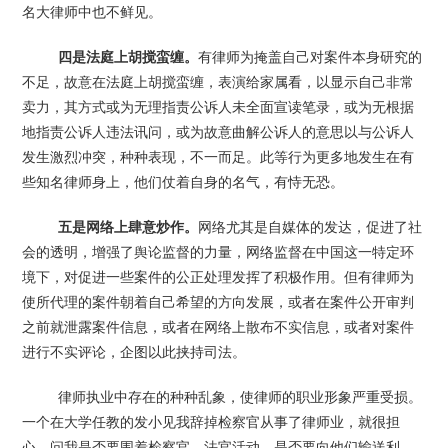
名大律师中也不鲜见。
四是法庭上胡搅蛮缠。
有律师为掩盖自己对案件本身研究的
不足，故意在法庭上胡搅蛮缠，表演给家属看，以显示自己非常
卖力，其方式或为无理指责公诉人未全面宣读笔录，或为无根据
地指责公诉人违法讯问，或为故意曲解公诉人的意思以与公诉人
发生激烈冲突，种种表现，不一而足。此等行为更多地发生在有
些知名律师身上，他们仗着自身的名气，有恃无恐。
五是网络上肆意炒作。
网络尤其是自媒体的发达，促进了社
会的透明，增强了舆论监督的力量，网络监督在中国这一特定环
境下，对促进一些案件的公正处理发挥了积极作用。但有律师为
使所代理的案件朝着自己希望的方向发展，或者在案件公开审判
之前就泄露案件信息，或者在网络上散布不实信息，或者对案件
进行不实评论，企图以此挟持司法。
律师执业中存在的种种乱象，使律师的职业形象严重受损。
一个在大学任教的发小见我辞掉检察官从事了律师业，就很担
心，问我是否要围着检察官、法官活动，是否要向他们输送利