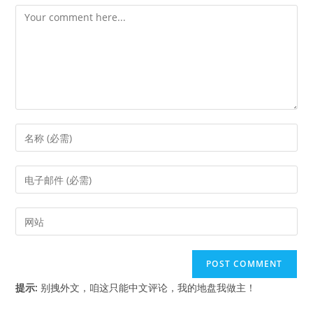
Comment
Enter
your
name
Enter
or
your
username
email
Enter
to
address
your
comment
to
website
comment
URL
(optional)
提示:
别拽外文，咱这只能中文评论，我的地盘我做主！