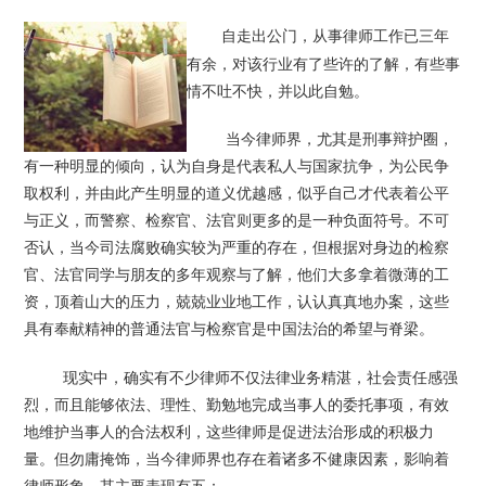
自走出公门，从事律师工作已三年
有余，对该行业有了些许的了解，有些事
情不吐不快，并以此自勉。
当今律师界，尤其是刑事辩护圈，
有一种明显的倾向，认为自身是代表私人与国家抗争，为公民争
取权利，并由此产生明显的道义优越感，似乎自己才代表着公平
与正义，而警察、检察官、法官则更多的是一种负面符号。不可
否认，当今司法腐败确实较为严重的存在，但根据对身边的检察
官、法官同学与朋友的多年观察与了解，他们大多拿着微薄的工
资，顶着山大的压力，兢兢业业地工作，认认真真地办案，这些
具有奉献精神的普通法官与检察官是中国法治的希望与脊梁。
现实中，确实有不少律师不仅法律业务精湛，社会责任感强
烈，而且能够依法、理性、勤勉地完成当事人的委托事项，有效
地维护当事人的合法权利，这些律师是促进法治形成的积极力
量。但勿庸掩饰，当今律师界也存在着诸多不健康因素，影响着