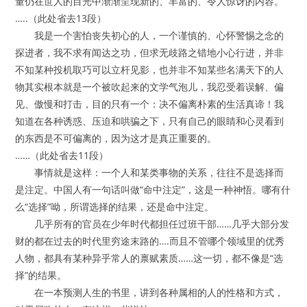
量仍在世人的目光中渐渐呈现新的、丰富的、令人惊讶的内容。
…..（此处省去13段）
我是一个害怕丧失初心的人，一个谨慎的、心怀警惕之念的
探进者，我不求有闻达之功，但求无歧路之错地小心行进，并非
不知某种投机取巧可以立杆见影，也并非不知某些名满天下的人
物其实根本就是一个被吹起来的文学气泡儿，我忍受着误解、偏
见、傲慢和打击，目的只有一个：决不偏离朴素的生活真谛！我
知道在各种诱惑、压迫和哄骗之下，只有自己的眼睛和心灵看到
的东西是不可偏离的，因为这才是真正重要的。
……（此处省去11段）
事情就是这样：一个人和某类事物的关系，往往不是选择而
是注定。中国人有一句话叫做“命中注定”，这是一种神悟。哪有什
么“选择”呦，所谓选择的结果，还是命中注定。
几乎所有的官员在少年时代都担任过班干部……几乎大部分发
财的都在过去的时代里穷途末路的….而且不管哪个领域里的优秀
人物，都具有某种异乎常人的禀赋素质……这一切，都不像是“选
择”的结果。
在一本预测人生的书里，讲到各种属相的人的性格和方式，