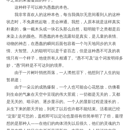
这种样子可以称为愚蠢的本色。
我非常喜欢人的这种本色，每当我偶尔无意间看到人的这种
状态时，不免肃然起敬，意会神通。我想，人原本就是这样真实
朴素的，像一截木头或一块石头那么自然，聪明能干之类都是后
来染上去的颜色。而愚蠢的本色流露却是真实，是儿童的表情、
动物的神态，在愚蠢的瞬间后面包容着一个与天地同步的大表
情、大智慧。人的聪明可以是千姿百态，但是这种愚不可及的表
情只有一个样子，他使所有人相通了。“愚不可及”这个词发明得多
妙，“愚”同样是不可达到的境界。
由于一片树叶悄然而落，一人潸然泪下，他想到了人生的短
暂易逝；
由于一朵云的成熟爆裂，一个人也可能会心花怒放，仿佛看
到生命的气象在天空中呈现的伟大景观；一切都是无关的，又都
是无关的、暗示的、逐步显示的。一个人的显影过程是漫长的，
从生下来的那天开始，到死了以后也许都不能结束。活着就已经
“定影”是可悲的，盖棺即可以定论也显得有些简单明了了些，最理
想的是那种人——在他们的肉体消失以后很久，他们的灵魂的力