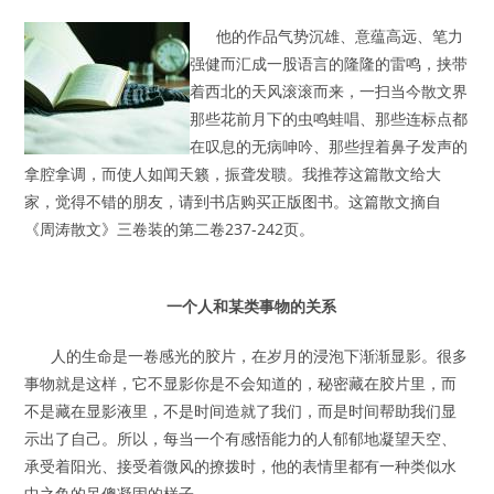
他的作品气势沉雄、意蕴高远、笔力
强健而汇成一股语言的隆隆的雷鸣，挟带
着西北的天风滚滚而来，一扫当今散文界
那些花前月下的虫鸣蛙唱、那些连标点都
在叹息的无病呻吟、那些捏着鼻子发声的
拿腔拿调，而使人如闻天籁，振聋发聩。我推荐这篇散文给大
家，觉得不错的朋友，请到书店购买正版图书。这篇散文摘自
《周涛散文》三卷装的第二卷237-242页。
一个人和某类事物的关系
人的生命是一卷感光的胶片，在岁月的浸泡下渐渐显影。很多
事物就是这样，它不显影你是不会知道的，秘密藏在胶片里，而
不是藏在显影液里，不是时间造就了我们，而是时间帮助我们显
示出了自己。所以，每当一个有感悟能力的人郁郁地凝望天空、
承受着阳光、接受着微风的撩拨时，他的表情里都有一种类似水
中之鱼的呆傻凝固的样子。