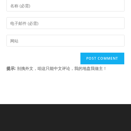
Enter
your
name
Enter
or
your
username
email
Enter
to
address
your
comment
to
website
comment
URL
(optional)
提示:
别拽外文，咱这只能中文评论，我的地盘我做主！