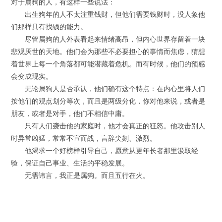
对于属狗的人，有这样一些说法：
出生狗年的人不太注重钱财，但他们需要钱财时，没人象他
们那样具有找钱的能力。
尽管属狗的人外表看起来情绪高昂，但内心世界存留着一块
悲观厌世的天地。他们会为那些不必要担心的事情而焦虑，猜想
着世界上每一个角落都可能潜藏着危机。而有时候，他们的预感
会变成现实。
无论属狗人是否承认，他们确有这个特点：在内心里将人们
按他们的观点划分等次，而且是两级分化，你对他来说，或者是
朋友，或者是对手，他们不相信中庸。
只有人们袭击他的家庭时，他才会真正的狂怒。他攻击别人
时异常凶猛，常常不宣而战，言辞尖刻、激烈。
他渴求一个好榜样引导自己，愿意从更年长者那里汲取经
验，保证自己事业、生活的平稳发展。
无需讳言，我正是属狗。而且五行在火。