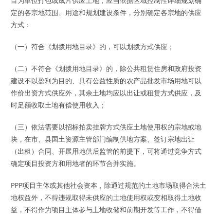
目为单位打包或成片供应土地，应当依据区域控制性详细规划确
定的各宗地范围、用途和规划建设条件，分别确定各宗地的供应
方式：
（一）符合《划拨用地目录》的，可以划拨方式供应；
（二）不符合《划拨用地目录》的，除公共租赁住房和政府投资
建设不以盈利为目的、具有公益性质的农产品批发市场用地可以
作价出资方式供应外，其余土地均应以出让或租赁方式供应，及
时足额收取土地有偿使用收入；
（三）依法需要以招标拍卖挂牌方式供应土地使用权的宗地或地
块，在市、县国土资源主管部门编制供地方案、签订宗地出让
（出租）合同、开展用地供后监管的前提下，可将通过竞争方式
确定项目投资方和用地者的环节合并实施。
PPP项目主体或其他社会资本，除通过规范的土地市场取得合法土
地权益外，不得违规取得未供应的土地使用权或变相取得土地收
益，不得作为项目主体参与土地收储和前期开发等工作，不得借