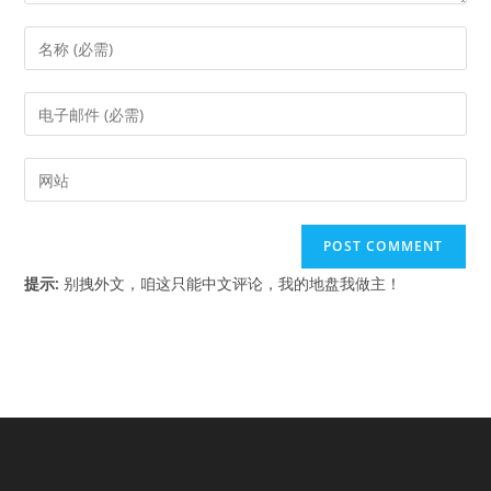
Enter
your
name
Enter
or
your
username
email
Enter
to
address
your
comment
to
website
comment
URL
(optional)
提示:
别拽外文，咱这只能中文评论，我的地盘我做主！