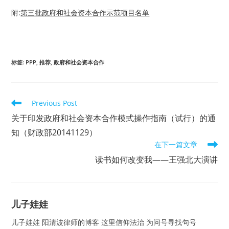
附:
第三批政府和社会资本合作示范项目名单
标签
:
PPP
,
推荐
,
政府和社会资本合作
Read
Previous Post
more
关于印发政府和社会资本合作模式操作指南（试行）的通
articles
知（财政部20141129）
在下一篇文章
读书如何改变我——王强北大演讲
儿子娃娃
儿子娃娃 阳清波律师的博客 这里信仰法治 为问号寻找句号