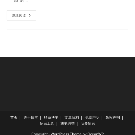
&nbs…
律
继续阅读
师，
请
不
时
地
把
手
放
在
你
的
胸
口
首页
关于博主
联系博主
文章归档
免责声明
版权声明
便民工具
我要纠错
我要留言
Copyright - WordPress Theme by OceanWP