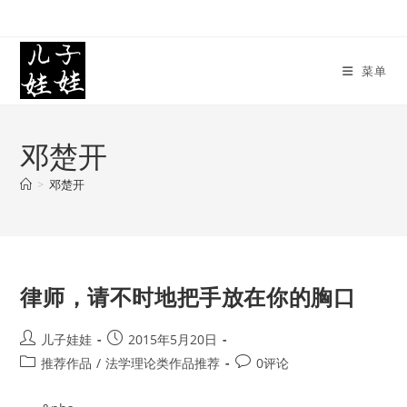
Skip
to
content
菜单
邓楚开
>
邓楚开
律师，请不时地把手放在你的胸口
Post
Post
儿子娃娃
2015年5月20日
author:
published:
Post
Post
推荐作品
/
法学理论类作品推荐
0评论
category:
comments: