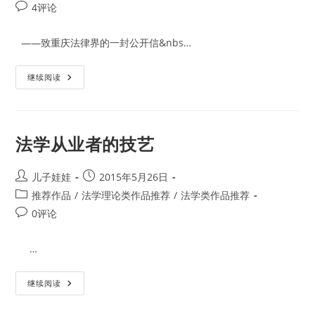
category:
Post
4评论
comments:
——致重庆法律界的一封公开信&nbs…
为
继续阅读
了
法
治，
为
了
我
法学从业者的技艺
们
心
中
的
Post
Post
儿子娃娃
2015年5月26日
那
author:
published:
Post
推荐作品
一
/
法学理论类作品推荐
/
法学类作品推荐
份
category:
Post
0评论
理
想
comments:
…
法
继续阅读
学
从
业