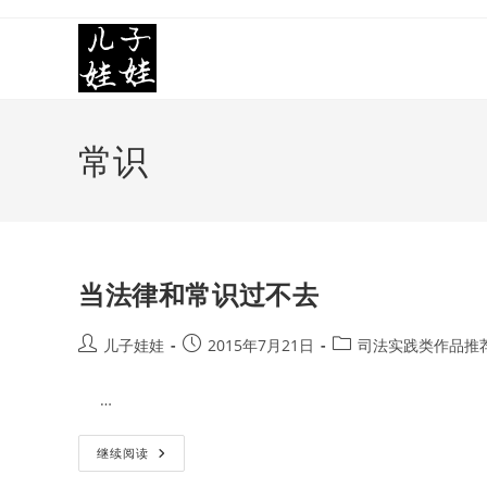
Skip
to
content
常识
当法律和常识过不去
Post
Post
Post
儿子娃娃
2015年7月21日
司法实践类作品推
author:
published:
category:
…
当
继续阅读
法
律