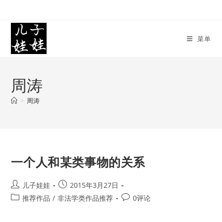
Skip
to
content
菜单
周涛
>
周涛
一个人和某类事物的关系
Post
Post
儿子娃娃
2015年3月27日
author:
published:
Post
Post
推荐作品
/
非法学类作品推荐
0评论
category:
comments: