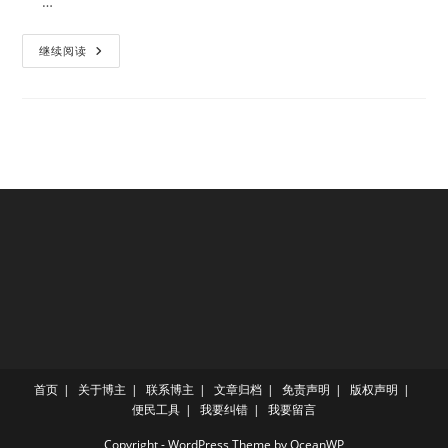
…
一
继续阅读
个
人
和
某
类
事
物
的
关
系
首页
关于博主
联系博主
文章归档
免责声明
版权声明
便民工具
我要纠错
我要留言
Copyright - WordPress Theme by OceanWP