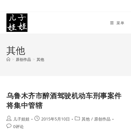
Skip
to
content
菜单
其他
>
原创作品
>
其他
乌鲁木齐市醉酒驾驶机动车刑事案件
将集中管辖
Post
Post
Post
儿子娃娃
2015年5月10日
其他
/
原创作品
author:
published:
category:
Post
0评论