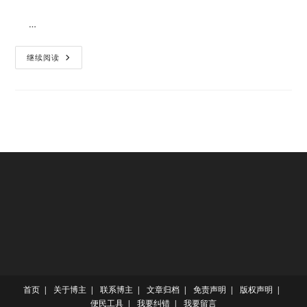
comments:
…
乌
继续阅读
鲁
木
齐
市
醉
酒
驾
驶
机
动
车
刑
事
案
件
将
集
中
管
辖
首页
关于博主
联系博主
文章归档
免责声明
版权声明
便民工具
我要纠错
我要留言