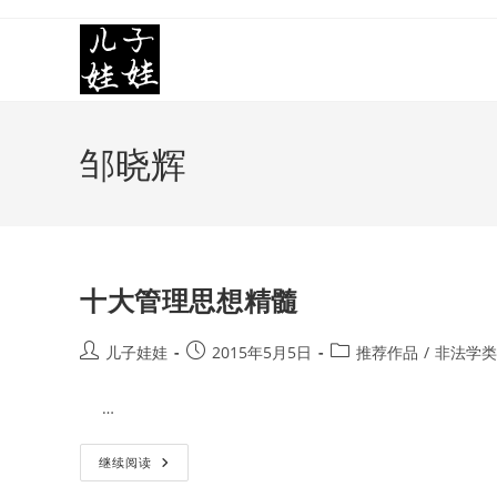
Skip
to
content
邹晓辉
十大管理思想精髓
Post
Post
Post
儿子娃娃
2015年5月5日
推荐作品
/
非法学类
author:
published:
category:
…
十
继续阅读
大
管