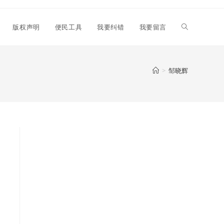
Toggle
版权声明
便民工具
我要纠错
我要留言
website
>
邹晓辉
search