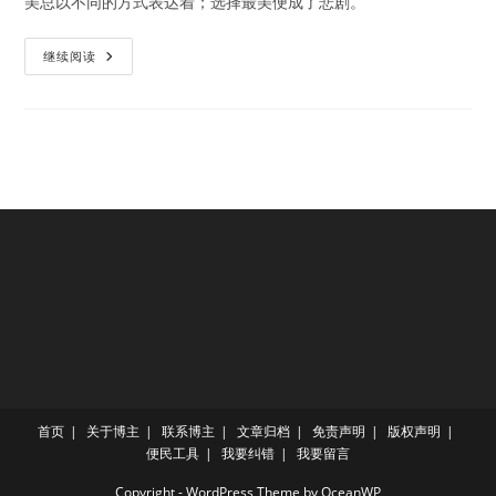
美总以不同的方式表达着；选择最美便成了悲剧。
美
继续阅读
与
悲
剧
首页
关于博主
联系博主
文章归档
免责声明
版权声明
便民工具
我要纠错
我要留言
Copyright - WordPress Theme by OceanWP