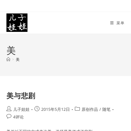
Skip
to
content
菜单
美
>
美
美与悲剧
Post
Post
Post
儿子娃娃
2015年5月12日
原创作品
/
随笔
author:
published:
category:
Post
4评论
comments: