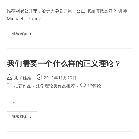
category:
comments:
推荐网易公开课，哈佛大学公开课：公正-该如何做是好？ 讲师：
Michael J. Sande
哈
继续阅读
佛
大
学
公
开
课：
我们需要一个什么样的正义理论？
公
正-
该
如
Post
Post
儿子娃娃
2015年11月29日
何
author:
published:
Post
Post
推荐作品
做
/
法学理论类作品推荐
13评论
是
category:
comments:
好？
…
我
继续阅读
们
需
要
一
个