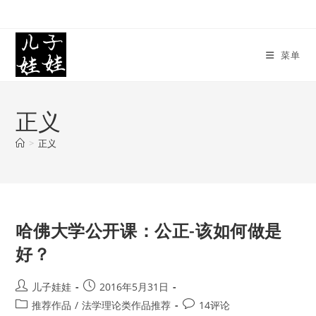
Skip
to
content
菜单
正义
>
正义
哈佛大学公开课：公正-该如何做是
好？
Post
Post
儿子娃娃
2016年5月31日
author:
published:
Post
Post
推荐作品
/
法学理论类作品推荐
14评论