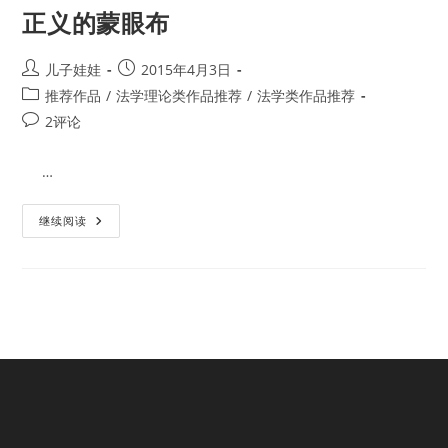
什
正义的蒙眼布
么
样
的
正
Post
Post
儿子娃娃
2015年4月3日
义
author:
published:
Post
推荐作品
理
/
法学理论类作品推荐
/
法学类作品推荐
论？
category:
Post
2评论
comments:
…
正
继续阅读
义
的
蒙
眼
布