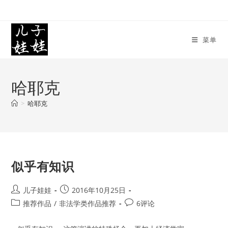
Skip
to
content
菜单
哈耶克
>
哈耶克
似乎有知识
Post
Post
儿子娃娃
2016年10月25日
author:
published:
Post
Post
推荐作品
/
非法学类作品推荐
6评论
category:
comments: