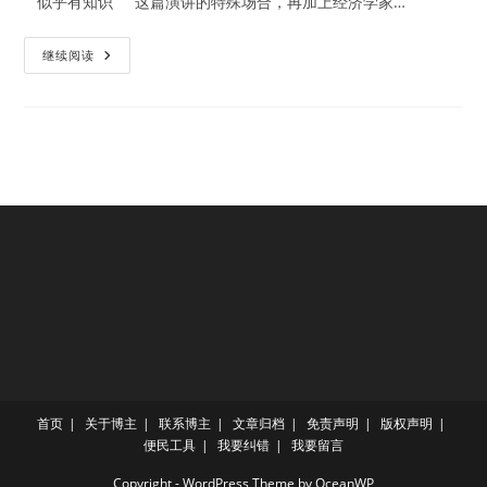
似乎有知识 这篇演讲的特殊场合，再加上经济学家…
似
继续阅读
乎
有
知
识
首页
关于博主
联系博主
文章归档
免责声明
版权声明
便民工具
我要纠错
我要留言
Copyright - WordPress Theme by OceanWP